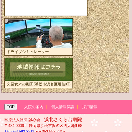
ドライブシミュレーター
久留女木の棚田(浜松市浜名区引佐町)
TOP
入院の案内
|
個人情報保護
|
採用情報
浜北さくら台病院
医療法人社団 誠心会
〒434-0006 静岡県浜松市浜名区四大地9-68
TEL053-582-2311
Fax053-582-2315