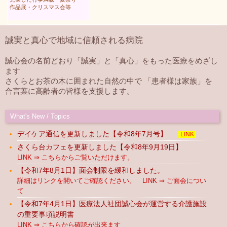
作品展・クリスマス会等
誠実と真心で地域に信頼される病院
誠心会の名前どおり「誠実」と「真心」をもった医療をめざし
ます
さくらとお茶の木に囲まれた自然の中で 「患者様は家族」を
合言葉に高齢者の皆様を支援します。
What's New / Topics
デイケア通信を更新しました【令和8年7月号】
LINK
さくら台カフェを更新しました【令和8年9月19日】
LINK ⇒ こちらからご覧いただけます。
【令和7年8月1日】面会制限を緩和しました。
詳細はリンクを開いてご確認ください。 LINK ⇒ ご面会につい
て
【令和7年4月1日】医療法人社団誠心会が運営する介護施設
の重要事項説明書
LINK ⇒ こちらから確認が出来ます