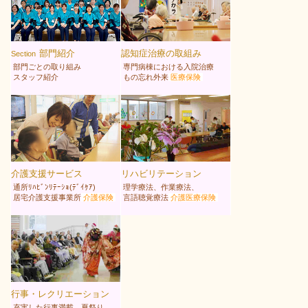
部門紹介
認知症治療の取組み
Section
部門ごとの取り組み
専門病棟における入院治療
スタッフ紹介
もの忘れ外来
医療保険
介護支援サービス
リハビリテーション
通所ﾘﾊﾋﾞﾝﾘﾃｰｼｮ(ﾃﾞｲｹｱ)
理学療法、作業療法、
居宅介護支援事業所
介護保険
言語聴覚療法
介護医療保険
行事・レクリエーション
充実した行事満載 夏祭り