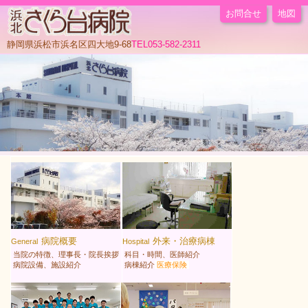
お問合せ
地図
静岡県浜松市浜名区四大地9-68
TEL053-582-2311
病院概要
外来・治療病棟
General
Hospital
当院の特徴、理事長・院長挨拶
科目・時間、医師紹介
病院設備、施設紹介
病棟紹介
医療保険