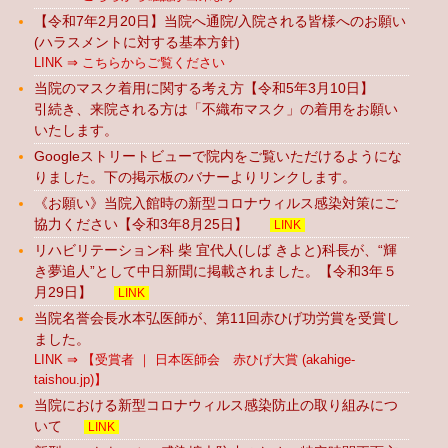
【令和7年2月20日】当院へ通院/入院される皆様へのお願い
(ハラスメントに対する基本方針)
LINK ⇒ こちらからご覧ください
当院のマスク着用に関する考え方【令和5年3月10日】
引続き、来院される方は「不織布マスク」の着用をお願い
いたします。
Googleストリートビューで院内をご覧いただけるようにな
りました。下の掲示板のバナーよりリンクします。
《お願い》当院入館時の新型コロナウィルス感染対策にご
協力ください【令和3年8月25日】
LINK
リハビリテーション科 柴 宜代人(しば きよと)科長が、“輝
き夢追人”として中日新聞に掲載されました。【令和3年５
月29日】
LINK
当院名誉会長水本弘医師が、第11回赤ひげ功労賞を受賞し
ました。
LINK ⇒ 【受賞者 ｜ 日本医師会 赤ひげ大賞 (akahige-
taishou.jp)】
当院における新型コロナウィルス感染防止の取り組みにつ
いて
LINK